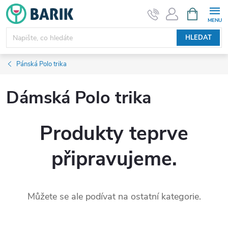
Přejít
NÁKUPNÍ
KOŠÍK
na
obsah
HLEDAT
Pánská Polo trika
Dámská Polo trika
Produkty teprve
připravujeme.
Můžete se ale podívat na ostatní kategorie.