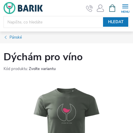
Přejít
NÁKUPNÍ
KOŠÍK
na
obsah
HLEDAT
Pánské
Dýchám pro víno
Kód produktu:
Zvolte variantu