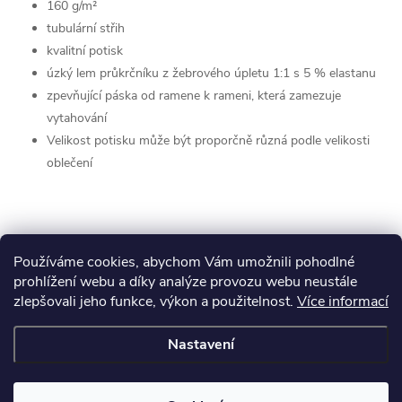
160 g/m²
tubulární střih
kvalitní potisk
úzký lem průkrčníku z žebrového úpletu 1:1 s 5 % elastanu
zpevňující páska od ramene k rameni, která zamezuje
vytahování
Velikost potisku může být proporčně různá podle velikosti
oblečení
Používáme cookies, abychom Vám umožnili pohodlné
prohlížení webu a díky analýze provozu webu neustále
zlepšovali jeho funkce, výkon a použitelnost.
Více informací
Nastavení
Z
Copyright 2026
Barik.cz
. Všechna práva vyhrazena.