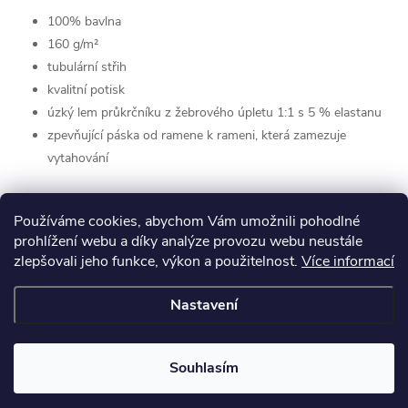
100% bavlna
160 g/m²
tubulární střih
kvalitní potisk
úzký lem průkrčníku z žebrového úpletu 1:1 s 5 % elastanu
zpevňující páska od ramene k rameni, která zamezuje
vytahování
Používáme cookies, abychom Vám umožnili pohodlné
prohlížení webu a díky analýze provozu webu neustále
zlepšovali jeho funkce, výkon a použitelnost.
Více informací
Nastavení
Z
Copyright 2026
Barik.cz
. Všechna práva vyhrazena.
á
Souhlasím
Vytvořil Shoptet