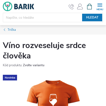
Přejít
NÁKUPNÍ
KOŠÍK
na
obsah
HLEDAT
Trička
Víno rozveseluje srdce
člověka
Kód produktu:
Zvolte variantu
Novinka